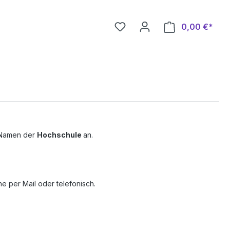
0,00 €*
Ware
Namen der
Hochschule
an.
ne per Mail oder telefonisch.